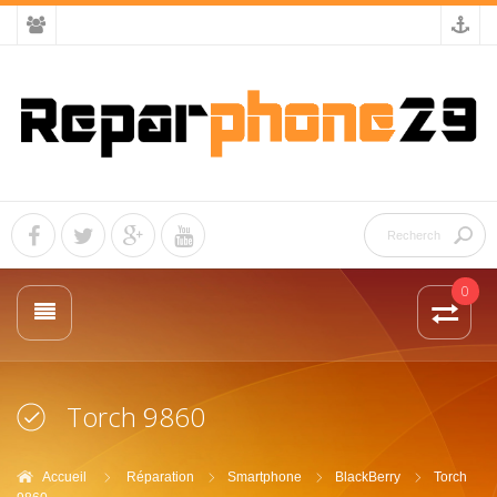
0
Torch 9860
Accueil
Réparation
Smartphone
BlackBerry
Torch