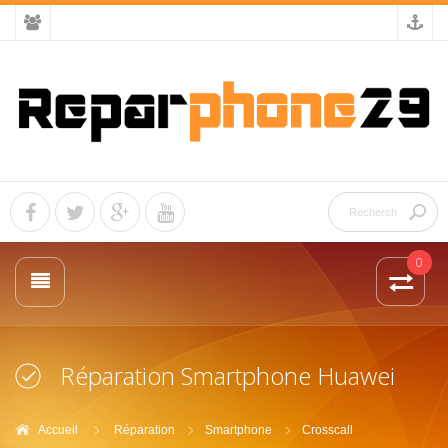
0
Réparation Smartphone Huawei
Accueil
Réparation
Smartphone
Crosscall